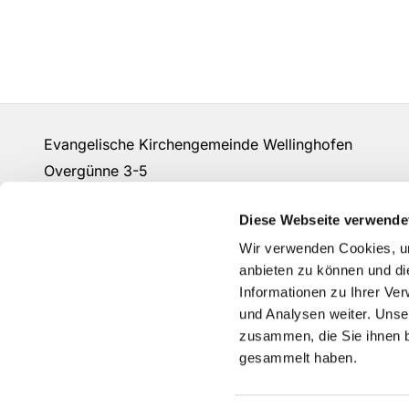
Evangelische Kirchengemeinde Wellinghofen
Overgünne 3-5
44265 Dortmund
Diese Webseite verwende
Fon:
+49 231 46 40 56
Wir verwenden Cookies, um
gemeindebuero@evangelisch-in-wellinghofen.de
anbieten zu können und di
Informationen zu Ihrer Ve
und Analysen weiter. Unse
zusammen, die Sie ihnen b
gesammelt haben.