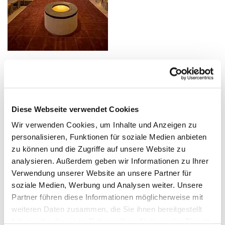
Die Dreieinigkeitskirche ist seit der Erbauung 1902 Ort
des Gottesdienstes und der Andacht in Wellinghofen.
Nach der Zerstörung im zweiten Weltkrieg wurde sie
1957 wieder aufgebaut. Im Jahr 2014 wurde sie innen
Diese Webseite verwendet Cookies
umfassend modernisiert.
Wir verwenden Cookies, um Inhalte und Anzeigen zu
personalisieren, Funktionen für soziale Medien anbieten
Adresse
zu können und die Zugriffe auf unsere Website zu
analysieren. Außerdem geben wir Informationen zu Ihrer
Wellinghofer Amtsstraße 25
Verwendung unserer Website an unsere Partner für
44265 Dortmund
soziale Medien, Werbung und Analysen weiter. Unsere
Partner führen diese Informationen möglicherweise mit
Zugang
weiteren Daten zusammen, die Sie ihnen bereitgestellt
haben oder die sie im Rahmen Ihrer Nutzung der Dienste
Hauptportal: 3 Stufen