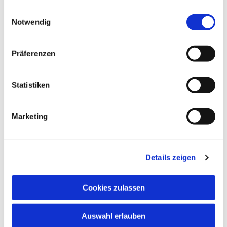
gesammelt haben.
Einwilligungsauswahl
Nebeneingang stufenlos
Notwendig
Anfahrt
Präferenzen
mit
Bus und Bahn
Buslinie 447 oder 438 bis Haltestelle
Statistiken
"Wellinghofen Markt"
Buslinie 441, 442, 443 oder 447 bis Haltestelle
"Wellinghofen" + 300m Fußweg
Marketing
mit dem Auto
begrenzte Parkmöglichkeiten an der Hauptstraße
Details zeigen
Denkmalschutz
Cookies zulassen
Die Dreieinigkeitskirche Wellinghofen ist Teil der
Stiftung Denkmalswerter Kirchen in Dortmund und
Lünen.
Auswahl erlauben