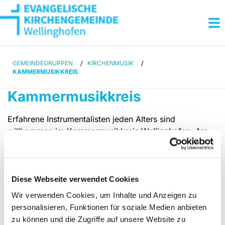
GEMEINDEGRUPPEN
/
KIRCHENMUSIK
/
KAMMERMUSIKKREIS
Kammermusikkreis
Erfahrene Instrumentalisten jeden Alters sind
willkommen im Kammermusikkreis Wellinghofen. Am
besten integrierbar sind Streicher, je nach Literatur
aber auch Holzbläser. Der Kammermusikkreis begleitet
als Streichorchester meist die
Kantorei Wellinghofen
bei Gottesdiensten, Konzerten und
Diese Webseite verwendet Cookies
Oratorienaufführungen. Darüber hinaus werden
Wir verwenden Cookies, um Inhalte und Anzeigen zu
gelegentlich eigene Orchesterkonzerte veranstaltet.
personalisieren, Funktionen für soziale Medien anbieten
zu können und die Zugriffe auf unsere Website zu